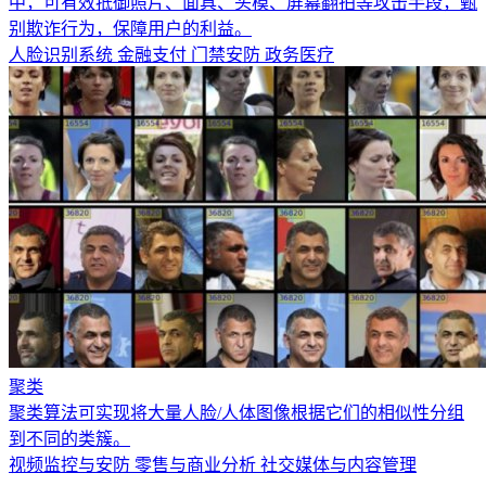
中，可有效抵御照片、面具、头模、屏幕翻拍等攻击手段，甄
别欺诈行为，保障用户的利益。
人脸识别系统
金融支付
门禁安防
政务医疗
聚类
聚类算法可实现将大量人脸/人体图像根据它们的相似性分组
到不同的类簇。
视频监控与安防
零售与商业分析
社交媒体与内容管理