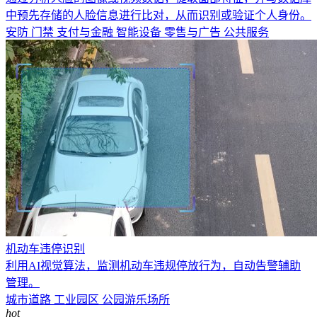
中预先存储的人脸信息进行比对，从而识别或验证个人身份。
安防
门禁
支付与金融
智能设备
零售与广告
公共服务
机动车违停识别
利用AI视觉算法，监测机动车违规停放行为，自动告警辅助
管理。
城市道路
工业园区
公园游乐场所
hot