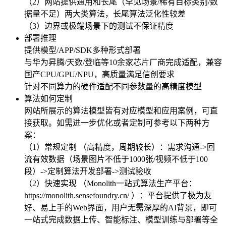
（2）网站提供通用和长尾（罕见场景/稀有目标类别/数
据量不足）两大类算法，长尾算法泛化性较差
（3）边界或极端场景下的测试不保证精度
部署推理
提供模型/APP/SDK多种形式部署
与华为昇腾/天数/登临等10余家芯片厂商完成适配，兼容
国产CPU/GPU/NPU，高质量满足信创要求
针对不同算力的硬件适配不同参数量的高精度模型
算法如何定制
网站所展示的算法模型皆有对应模型和应用案例，可直
接获取。如需进一步优化或者定制可参考以下两种方
案：
（1）常规定制 （高精度，周期较长）：需求沟通->回
流有效数据（场景图片不低于1000张/视频不低于100
段）->定制算法开发部署->测试验收
（2）快速实现 （Monolith一站式算法生产平台：
https://monolith.sensefoundry.cn/ ）：平台提供了极为友
好、易上手的Web界面，用户无需深厚的AI背景，即可
一站式完成数据上传、智能标注、模型训练与部署等全