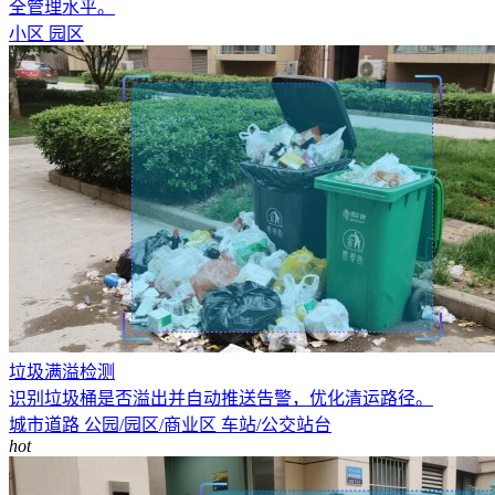
全管理水平。
小区
园区
垃圾满溢检测
识别垃圾桶是否溢出并自动推送告警，优化清运路径。
城市道路
公园/园区/商业区
车站/公交站台
hot