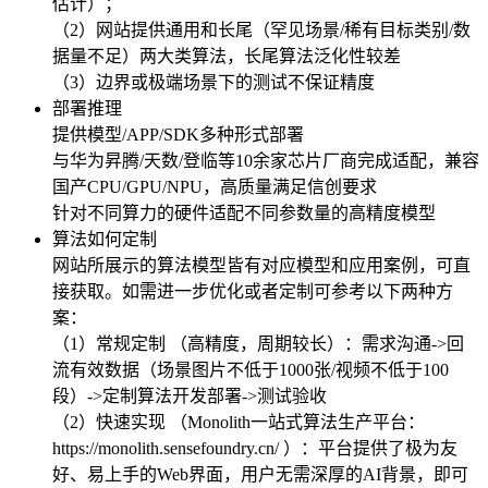
估计）；
（2）网站提供通用和长尾（罕见场景/稀有目标类别/数
据量不足）两大类算法，长尾算法泛化性较差
（3）边界或极端场景下的测试不保证精度
部署推理
提供模型/APP/SDK多种形式部署
与华为昇腾/天数/登临等10余家芯片厂商完成适配，兼容
国产CPU/GPU/NPU，高质量满足信创要求
针对不同算力的硬件适配不同参数量的高精度模型
算法如何定制
网站所展示的算法模型皆有对应模型和应用案例，可直
接获取。如需进一步优化或者定制可参考以下两种方
案：
（1）常规定制 （高精度，周期较长）：需求沟通->回
流有效数据（场景图片不低于1000张/视频不低于100
段）->定制算法开发部署->测试验收
（2）快速实现 （Monolith一站式算法生产平台：
https://monolith.sensefoundry.cn/ ）：平台提供了极为友
好、易上手的Web界面，用户无需深厚的AI背景，即可