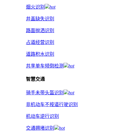
烟火识别
hot
井盖缺失识别
路面抛洒识别
占道经营识别
道路积水识别
共享单车倾倒检测
hot
智慧交通
骑手未带头盔识别
hot
非机动车不按道行驶识别
机动车逆行识别
交通拥堵识别
hot