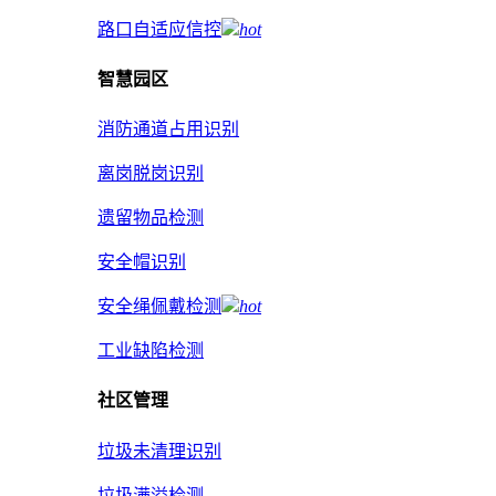
路口自适应信控
hot
智慧园区
消防通道占用识别
离岗脱岗识别
遗留物品检测
安全帽识别
安全绳佩戴检测
hot
工业缺陷检测
社区管理
垃圾未清理识别
垃圾满溢检测