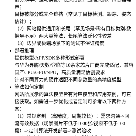
声；
目标被部分或完全遮挡（常见于目标检测、跟踪、姿态
估计）；
（2）网站提供通用和长尾（罕见场景/稀有目标类别/数
据量不足）两大类算法，长尾算法泛化性较差
（3）边界或极端场景下的测试不保证精度
部署推理
提供模型/APP/SDK多种形式部署
与华为昇腾/天数/登临等10余家芯片厂商完成适配，兼容
国产CPU/GPU/NPU，高质量满足信创要求
针对不同算力的硬件适配不同参数量的高精度模型
算法如何定制
网站所展示的算法模型皆有对应模型和应用案例，可直
接获取。如需进一步优化或者定制可参考以下两种方
案：
（1）常规定制 （高精度，周期较长）：需求沟通->回
流有效数据（场景图片不低于1000张/视频不低于100
段）->定制算法开发部署->测试验收