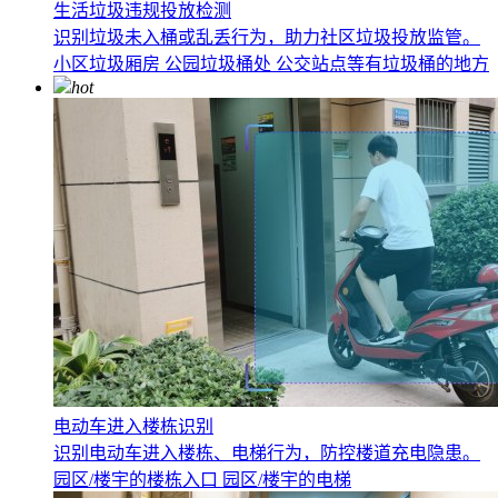
生活垃圾违规投放检测
识别垃圾未入桶或乱丢行为，助力社区垃圾投放监管。
小区垃圾厢房
公园垃圾桶处
公交站点等有垃圾桶的地方
hot
电动车进入楼栋识别
识别电动车进入楼栋、电梯行为，防控楼道充电隐患。
园区/楼宇的楼栋入口
园区/楼宇的电梯