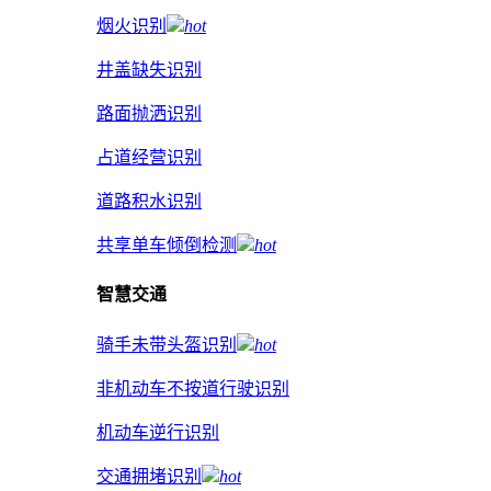
烟火识别
hot
井盖缺失识别
路面抛洒识别
占道经营识别
道路积水识别
共享单车倾倒检测
hot
智慧交通
骑手未带头盔识别
hot
非机动车不按道行驶识别
机动车逆行识别
交通拥堵识别
hot