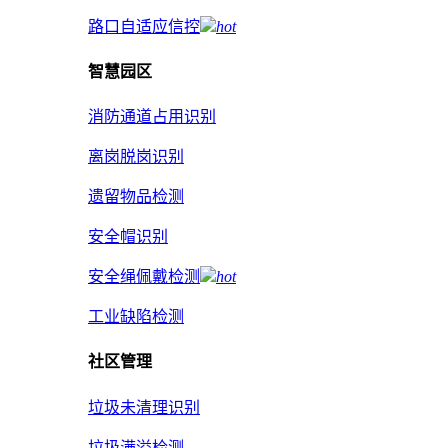
路口自适应信控
hot
智慧园区
消防通道占用识别
离岗脱岗识别
遗留物品检测
安全帽识别
安全绳佩戴检测
hot
工业缺陷检测
社区管理
垃圾未清理识别
垃圾满溢检测